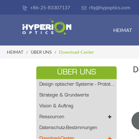
+86-25-83307137
rfq@hypoptics.com


HEIMAT
HEIMAT
ÜBER UNS
Download-Center
D
ÜBER UNS
Design optischer Systeme - Prototyping/Volumenproduktion
Strategie & Grundwerte
Vision & Auftrag
Ressourcen
Datenschutz-Bestimmungen
Download-Center