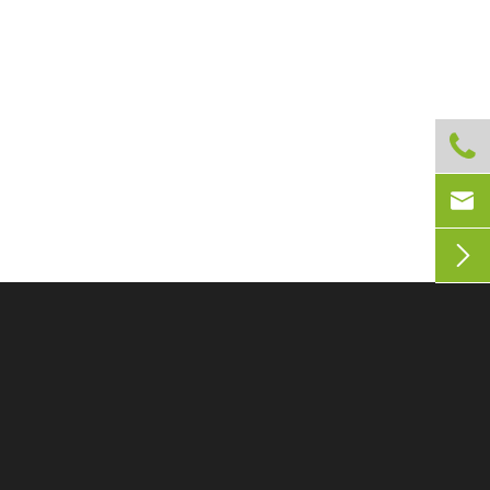


