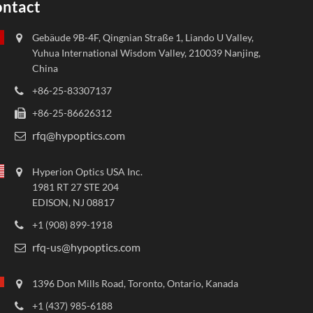
ntact
Gebäude 9B-4F, Qingnian Straße 1, Liando U Valley,
Yuhua International Wisdom Valley, 210039 Nanjing,
China
+86-25-83307137
+86-25-86626312
rfq@hypoptics.com
Hyperion Optics USA Inc.
1981 RT 27 STE 204
EDISON, NJ 08817
+1 (908) 899-1918
rfq-us@hypoptics.com
1396 Don Mills Road, Toronto, Ontario, Kanada
+1 (437) 985-6188