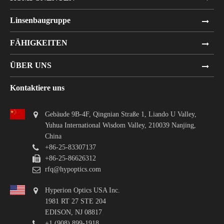
Linsenbaugruppe
FÄHIGKEITEN
ÜBER UNS
Kontaktiere uns
Gebäude 9B-4F, Qingnian Straße 1, Liando U Valley,
Yuhua International Wisdom Valley, 210039 Nanjing,
China
+86-25-83307137
+86-25-86626312
rfq@hypoptics.com
Hyperion Optics USA Inc.
1981 RT 27 STE 204
EDISON, NJ 08817
+1 (908) 899-1918