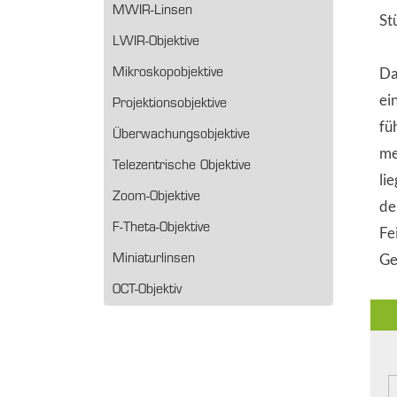
MWIR-Linsen
St
LWIR-Objektive
Da
Mikroskopobjektive
ei
Projektionsobjektive
fü
Überwachungsobjektive
me
Telezentrische Objektive
li
Zoom-Objektive
de
F-Theta-Objektive
Fe
Ge
Miniaturlinsen
OCT-Objektiv