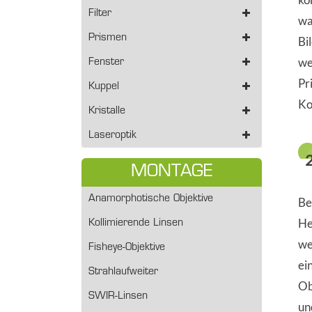
Filter
wa
Prismen
Bi
we
Fenster
Pr
Kuppel
Ko
Kristalle
Laseroptik
MONTAGE
Anamorphotische Objektive
Be
He
Kollimierende Linsen
we
Fisheye-Objektive
ei
Strahlaufweiter
Ob
SWIR-Linsen
un