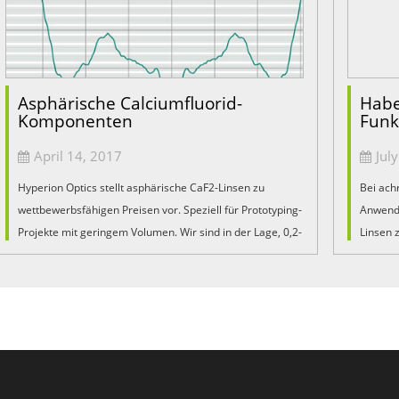
Asphärische Calciumfluorid-
Habe
Komponenten
Fun
April 14, 2017
Jul
Hyperion Optics stellt asphärische CaF2-Linsen zu
Bei achr
wettbewerbsfähigen Preisen vor. Speziell für Prototyping-
Anwendu
Projekte mit geringem Volumen. Wir sind in der Lage, 0,2-
Linsen 
0,3 Mikron PV für die asphärische Oberflächenpräzision
als Rah
zu erreichen ...
Vorhang