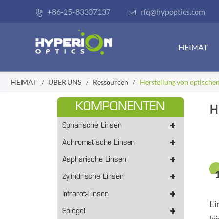
+86-25-83307137
rfq@hypoptics.com


HEIMAT
HEIMAT
ÜBER UNS
Ressourcen
Herstellung von optische
KOMPONENTEN
H
Sphärische Linsen
Achromatische Linsen
Asphärische Linsen
Zylindrische Linsen
Infrarot-Linsen
Ei
Spiegel
kö