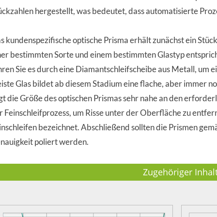
ückzahlen hergestellt, was bedeutet, dass automatisierte Proz
s kundenspezifische optische Prisma erhält zunächst ein Stück 
ner bestimmten Sorte und einem bestimmten Glastyp entspricht
hren Sie es durch eine Diamantschleifscheibe aus Metall, um ei
iste Glas bildet ab diesem Stadium eine flache, aber immer n
egt die Größe des optischen Prismas sehr nahe an den erforderl
r Feinschleifprozess, um Risse unter der Oberfläche zu entfern
inschleifen bezeichnet. Abschließend sollten die Prismen gem
nauigkeit poliert werden.
Zugehöriger Inhal