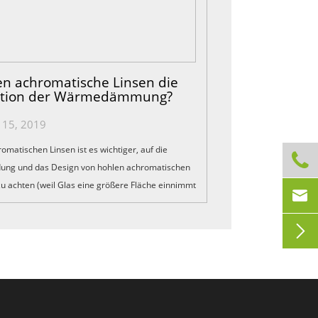
n achromatische Linsen die
ktion der Wärmedämmung?
y 15, 2019
omatischen Linsen ist es wichtiger, auf die

ng und das Design von hohlen achromatischen
zu achten (weil Glas eine größere Fläche einnimmt

men aus Aluminiumlegierungen in
fassaden ...
