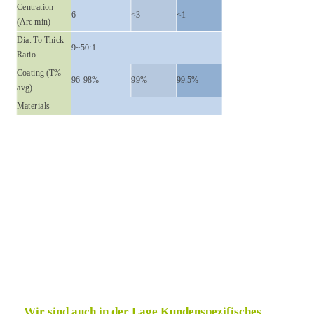
Centration
6
<3
<1
(Arc min)
Dia. To Thick
9~50:1
Ratio
Coating (T%
96-98%
99%
99.5%
avg)
Materials
Wir sind auch in der Lage Kundenspezifisches