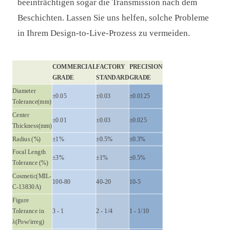
beeinträchtigen sogar die Transmission nach dem
Beschichten. Lassen Sie uns helfen, solche Probleme
in Ihrem Design-to-Live-Prozess zu vermeiden.
COMMERCIAL
FACTORY
PRECISION
GRADE
STANDARD
GRADE
Diameter
±0.05
±0.03
±0.0125
Tolerance(mm)
Center
±0.01
±0.03
±0.025
Thickness(mm)
Radius (%)
±1%
±0.5%
±0.3%
Focal Length
±3%
±1%
±0.5%
Tolerance (%)
Cosmetic(MIL-
100-80
40-20
10-5
C-13830A)
Figure
Tolerance in
3 - 1
2 - 1/4
1 - 1/10
λ(Pow/irreg)