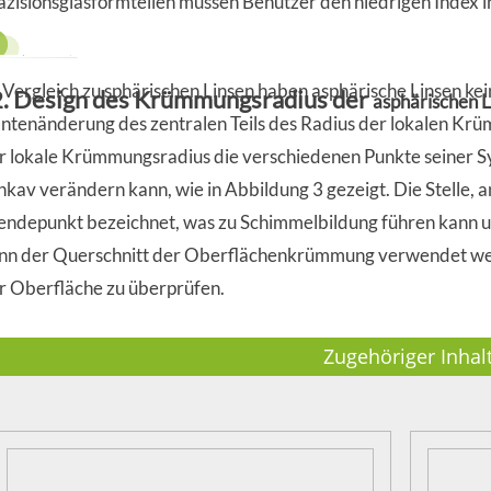
äzisionsglasformteilen müssen Benutzer den niedrigen Index i
 Vergleich zu sphärischen Linsen haben asphärische Linsen k
2. Design des Krümmungsradius der
asphärischen L
ntenänderung des zentralen Teils des Radius der lokalen Krüm
r lokale Krümmungsradius die verschiedenen Punkte seiner S
nkav verändern kann, wie in Abbildung 3 gezeigt. Die Stelle, an
ndepunkt bezeichnet, was zu Schimmelbildung führen kann 
nn der Querschnitt der Oberflächenkrümmung verwendet we
r Oberfläche zu überprüfen.
Zugehöriger Inhal