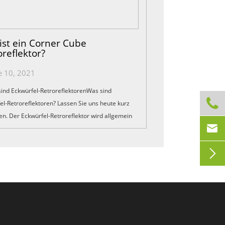
ist ein Corner Cube
oreflektor?
e 10, 2021
sind Eckwürfel-RetroreflektorenWas sind

el-Retroreflektoren? Lassen Sie uns heute kurz
en. Der Eckwürfel-Retroreflektor wird allgemein

-Prisma oder Pro-Prisma bezeichnet. Es ist...
