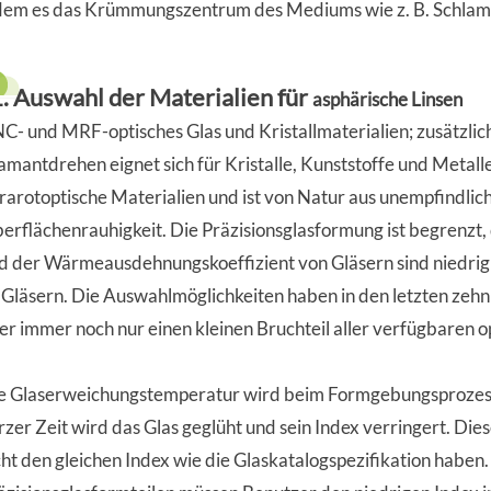
dem es das Krümmungszentrum des Mediums wie z. B. Schlamm o
1. Auswahl der Materialien für
asphärische Linsen
C- und MRF-optisches Glas und Kristallmaterialien; zusätzli
amantdrehen eignet sich für Kristalle, Kunststoffe und Metall
frarotoptische Materialien und ist von Natur aus unempfindli
erflächenrauhigkeit. Die Präzisionsglasformung ist begrenz
d der Wärmeausdehnungskoeffizient von Gläsern sind niedrig
 Gläsern. Die Auswahlmöglichkeiten haben in den letzten z
er immer noch nur einen kleinen Bruchteil aller verfügbaren o
e Glaserweichungstemperatur wird beim Formgebungsprozes
rzer Zeit wird das Glas geglüht und sein Index verringert. Die
cht den gleichen Index wie die Glaskatalogspezifikation habe