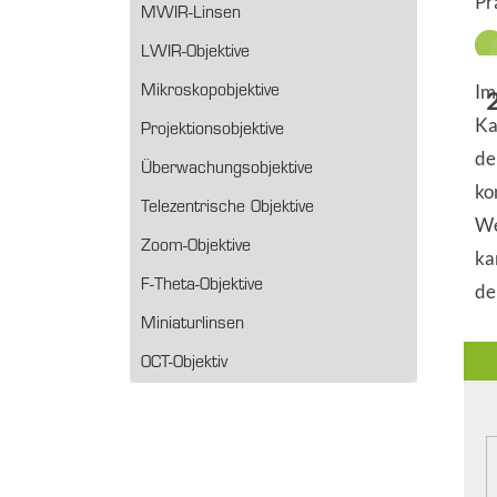
Pr
MWIR-Linsen
LWIR-Objektive
Im
Mikroskopobjektive
Ka
Projektionsobjektive
de
Überwachungsobjektive
ko
Telezentrische Objektive
We
Zoom-Objektive
ka
F-Theta-Objektive
de
Miniaturlinsen
OCT-Objektiv