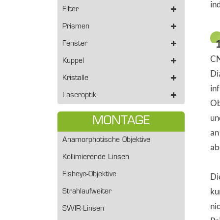
in
Filter
Prismen
Fenster
CN
Kuppel
Di
Kristalle
in
Laseroptik
Ob
un
MONTAGE
an
Anamorphotische Objektive
ab
Kollimierende Linsen
Fisheye-Objektive
Di
ku
Strahlaufweiter
ni
SWIR-Linsen