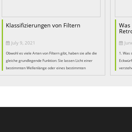
Klassifizierungen von Filtern
Was 
Retr
July 9, 2021
Jun
Obwohl es viele Arten von Filtern gibt, haben sie alle die
1. Was 
gleiche grundlegende Funktion: Sie lassen Licht einer
Eckwürf
bestimmten Wellenlänge oder eines bestimmten
versteh
Farbbereichs durch und verhindern gleichzeitig, dass die
als Paul
restlichen Wellenlängen durchgelassen werden....