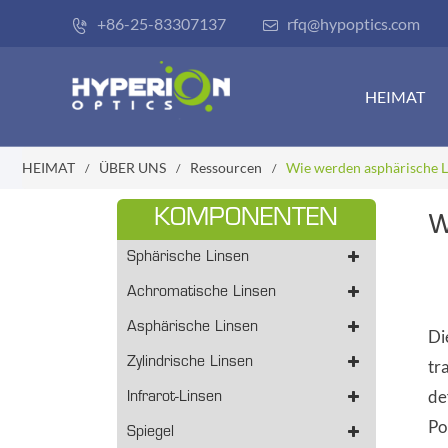
+86-25-83307137
rfq@hypoptics.com


HEIMAT
HEIMAT
ÜBER UNS
Ressourcen
Wie werden asphärische L
KOMPONENTEN
W
Sphärische Linsen
Achromatische Linsen
Asphärische Linsen
Di
Zylindrische Linsen
tr
de
Infrarot-Linsen
Po
Spiegel