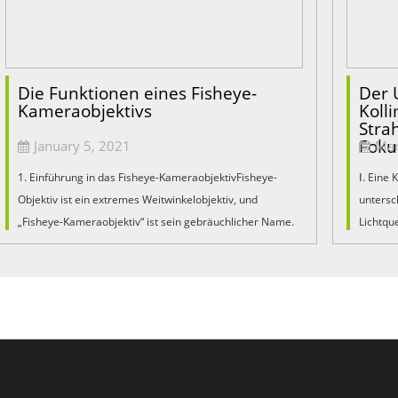
Die Funktionen eines Fisheye-
Der 
Kameraobjektivs
Koll
Stra
Foku
January 5, 2021
Mar
1. Einführung in das Fisheye-KameraobjektivFisheye-
Ⅰ. Eine 
Objektiv ist ein extremes Weitwinkelobjektiv, und
untersch
„Fisheye-Kameraobjektiv“ ist sein gebräuchlicher Name.
Lichtqu
Um den fotografischen Blickwinkel zu maximieren, ist die
wie z.
Vorderseite...