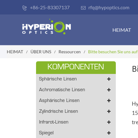
+86-25-83307137
rfq@hypoptics.com


HEIMAT
HEIMAT
ÜBER UNS
Ressourcen
Bitte besuchen Sie uns a
KOMPONENTEN
B
Sphärische Linsen
Achromatische Linsen
Asphärische Linsen
Hy
Zylindrische Linsen
15
tr
Infrarot-Linsen
Spiegel