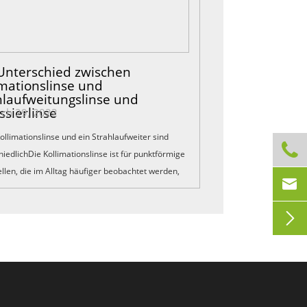
Unterschied zwischen
imationslinse und
hlaufweitungslinse und
ssierlinse
ch 29, 2022
Kollimationslinse und ein Strahlaufweiter sind

iedlichDie Kollimationslinse ist für punktförmige
ellen, die im Alltag häufiger beobachtet werden,

